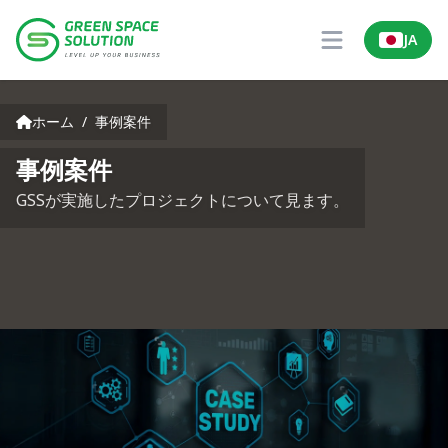
JA
Locale Sw
Open main me
事例案件
ホーム
/
事例案件
事例案件
GSSが実施したプロジェクトについて見ます。