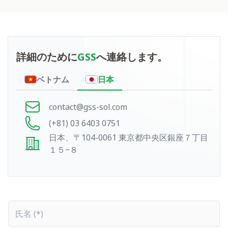
問い合わせ
詳細のために
GSS
へ連絡します。
ベトナム
日本
contact@gss-sol.com
(+81) 03 6403 0751
日本、〒104-0061 東京都中央区銀座７丁目
１５−８
氏名