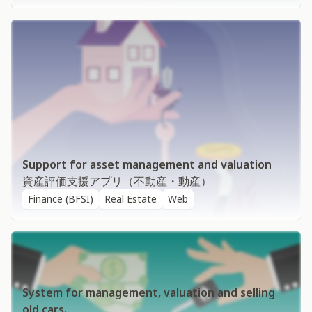
Support for asset management and valuation
資産評価支援アプリ（不動産・動産）
Finance (BFSI)
Real Estate
Web
System for management, valuation and selling
old cars.