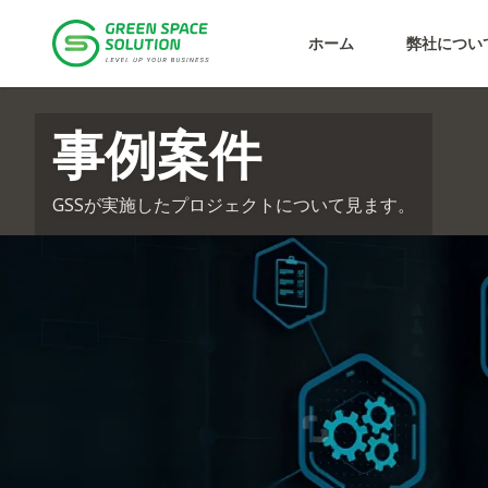
サービス
ソフトウェア開発
ソリューションコンサル
ソリューション
GTS
AUTOTMS
VAMS
プライバシーポリシー
個人情報保護ポリシー
ホーム
弊社につい
事例案件
事例案件
GSSが実施したプロジェクトについて見ます。