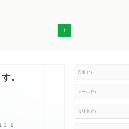
1
氏名
ます。
メール
会社名
１５−８
内容