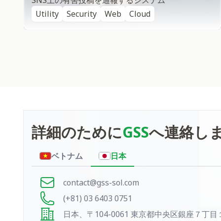
SNS上の有害投稿を通報するシステム
Utility
Security
Web
Cloud
詳細のために
GSS
へ連絡し
問い合わせ
ベトナム
日本
contact@gss-sol.com
(+81) 03 6403 0751
日本、〒104-0061 東京都中央区銀座７丁目